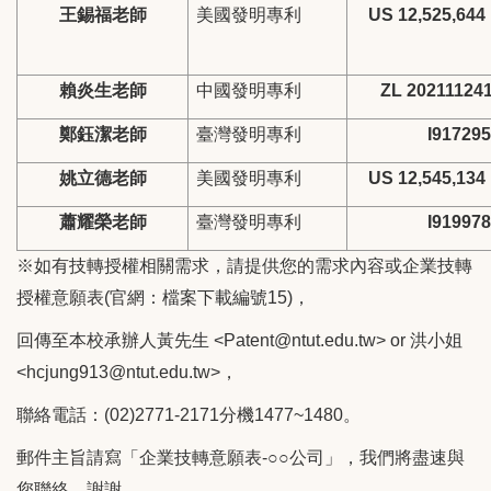
王錫福老師
美國發明專利
US 12,525,644
賴炎生老師
中國發明專利
ZL 202111241
鄭鈺潔老師
臺灣發明專利
I917295
姚立德老師
美國發明專利
US 12,545,134
蕭耀榮老師
臺灣發明專利
I919978
※如有技轉授權相關需求，請提供您的需求內容或企業技轉
授權意願表(官網：檔案下載編號15)，
回傳至本校承辦人黃先生 <Patent@ntut.edu.tw> or 洪小姐
<hcjung913@ntut.edu.tw>，
聯絡電話：(02)2771-2171分機1477~1480。
郵件主旨請寫「企業技轉意願表-○○公司」，我們將盡速與
您聯絡，謝謝。