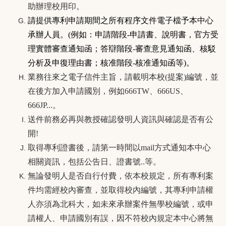
助辦理校用印。
請提供專利申請期間之所有程序文件電子檔予本中心
承辦人員。(例如：申請階段-申請書、說明書，官方受
理實體審查通知函；答辯階段-審查意見通知函、核駁
分析及申復理由書；核准階段-核准通知函等)。
業務往來之電子信件主旨，請載明本校(提案)編號，並
在後方加入申請國別，例如666TW、666US、
666JP...。
送件前務必再與教授確認發明人資訊與確認是否有公
開!
取得專利證書後，請第一時間以mail方式通知本中心
相關資訊，包括公告日、證書號..等。
無論發明人是否自行付費，依本校規定，所有專利案
件均需經校內審查，並取得校內編號，其專利申請權
人亦須為北科大，如未來承辦案件無學校編號，或申
請權人、申請國別有誤，因不符校內規定本中心將無