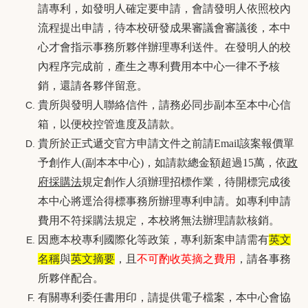
請專利，如發明人確定要申請，會請發明人依照校內
流程提出申請，待本校研發成果審議會審議後，本中
心才會指示事務所夥伴辦理專利送件。在發明人的校
內程序完成前，產生之專利費用本中心一律不予核
銷，還請各夥伴留意。
貴所與發明人聯絡信件，請務必同步副本至本中心信
箱，以便校控管進度及請款。
貴所於正式遞交官方申請文件之前請Email該案報價單
予創作人(副本本中心)，如請款總金額超過15萬，依
政
府採購法
規定創作人須辦理招標作業，待開標完成後
本中心將逕洽得標事務所辦理專利申請。如專利申請
費用不符採購法規定，本校將無法辦理請款核銷。
因應本校專利國際化等政策，專利新案申請需有
英文
名稱
與
英文摘要
，且
不可酌收英摘之費用
，請各事務
所夥伴配合。
有關專利委任書用印，請提供電子檔案，本中心會協