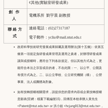
¢
其他(實驗室研發成果)
創作
電機系所 劉宇晨 副教授
人
連絡電話：
(02)27317187
聯絡方
式
電子郵件：
ycliu
＠
mail.ntut.edu.t
政府科學技術研究發展成果歸屬及運用辦法(第十五條)：依第五
條第一項規定負研發成果管理及運用之責者，於辦理研發成果
讓與或授權時，應符合下列各款規定。但以其他方式為之，更
能符合本法之宗旨或目的者，不在此限：一、以公平、公開及
有償方式為之。二、以公立學校、公立研究機關（構）、公營
事業、法人或團體為對象。
如有技轉授權相關需求，請提供您的需求內容或企業技轉授權
意願表(官網：檔案下載編號15)，回傳至本校承辦人黃先生
<Patent@ntut.edu.tw> or 洪小姐 <hcjung913@ntut.edu.tw>，