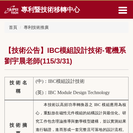
跳
專利暨技術移轉中心
到
主
要
首頁
專利技術推廣
內
容
區
【技術公告】IBC模組設計技術-電機系
劉宇晨老師(115/3/31)
(
中
)
：
IBC
模組設計技術
技術名
稱
(
英
)
：
IBC Module Design Technology
本技術以高頻功率轉換器之
IBC
模組應用為核
心，重點放在磁性元件模組的結構設計與最佳化。研
究工作包含理論推導與數學模型建構，並以實測結果
技術摘
進行驗證，進而形成一套完整且可落地的設計流程。