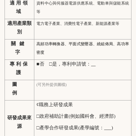
適用領
資料中心與伺服器電源供應系統、電動車與儲能系統
域
等
適用產業類
電力電子產業、消費性電子產業、新能源產業等
別
關鍵
高頻功率轉換器、平面式變壓器、繞組佈局、高功率
字
密度
專利保
■否 □是，專利申請號：
護
圖
(
可另外提供圖檔)
例
¢
職務上研發成果
□政府補助計畫(例如國科會、經濟部)
研發成果來
源
□產學合作研發成果(產學編號：
)