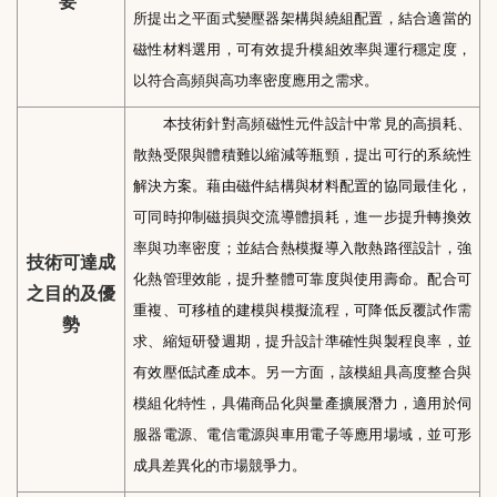
要
所提出之平面式變壓器架構與繞組配置，結合適當的
磁性材料選用，可有效提升模組效率與運行穩定度，
以符合高頻與高功率密度應用之需求。
本技術針對高頻磁性元件設計中常見的高損耗、
散熱受限與體積難以縮減等瓶頸，提出可行的系統性
解決方案。藉由磁件結構與材料配置的協同最佳化，
可同時抑制磁損與交流導體損耗，進一步提升轉換效
率與功率密度；並結合熱模擬導入散熱路徑設計，強
技術可達成
化熱管理效能，提升整體可靠度與使用壽命。配合可
之目的及優
重複、可移植的建模與模擬流程，可降低反覆試作需
勢
求、縮短研發週期，提升設計準確性與製程良率，並
有效壓低試產成本。另一方面，該模組具高度整合與
模組化特性，具備商品化與量產擴展潛力，適用於伺
服器電源、電信電源與車用電子等應用場域，並可形
成具差異化的市場競爭力。