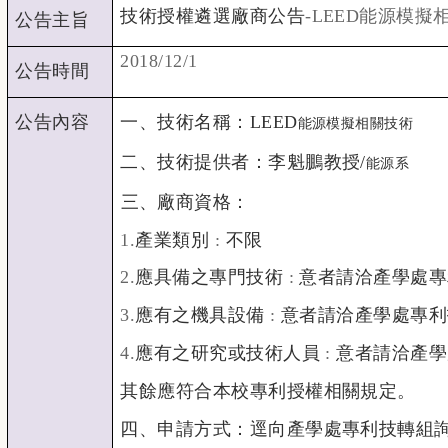
技術授權遴選廠商公告
-LEED
能源模擬
公告主旨
2018/12/1
公告時間
公告內容
一、技術名稱：LEED
能源模擬相關技術
二、技術提供者：李魁鵬教授/
能源系
三、廠商資格：
1.
產業類別
:
不限
2.
應具備之專門技術
:
意者請洽產學處專
3.
應有之機具設備
:
意者請洽產學處專利
4.
應有之研究或技術人員
:
意者請洽產學
其餘應符合本校專利授權相關規定。
四、申請方式：逕向產學處專利技轉組