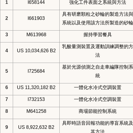
1
I658144
強化工件表面之系統與方法
具有研磨顆粒之砂輪的製造方法
2
I661903
系統以及使用該方法所製造的砂
3
M613968
握持學習餐具
乳酸量測裝置及運動訓練調整的
4
US 10,034,626 B2
法
基於光源偵測之自走車編隊控制
5
I725684
統
6
US 11,320,182 B2
一體化水冷式空調裝置
7
I732153
一體化水冷式空調裝置
8
M641258
商場節能控制系統
具即時語音回報功能的導盲系統
9
US 8,922,632 B2
其方法